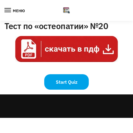
Skip
Skip
to
to
МЕНЮ
navigation
content
Тест по «остеопатии» №20