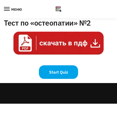
Skip
Skip
to
to
МЕНЮ
navigation
content
Тест по «остеопатии» №2