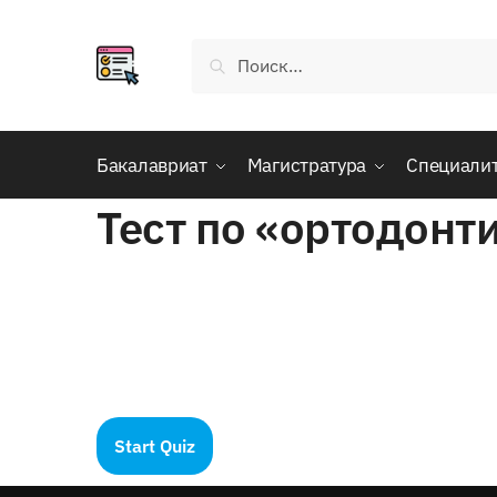
Skip
Skip
to
to
Найти:
navigation
content
Бакалавриат
Магистратура
Специали
Тест по «ортодонт