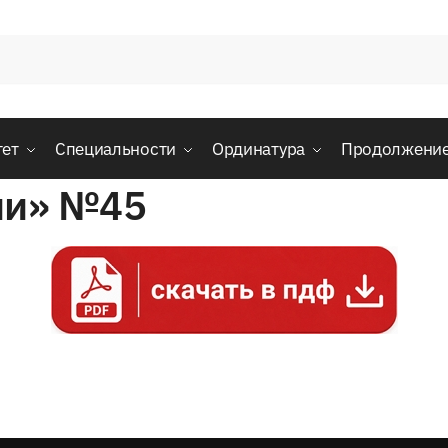
тет
Специальности
Ординатура
Продолжени
ии» №45