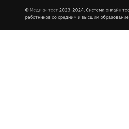
©
Медики-тест
2023-2024. Система онлайн те
работников со средним и высшим образование