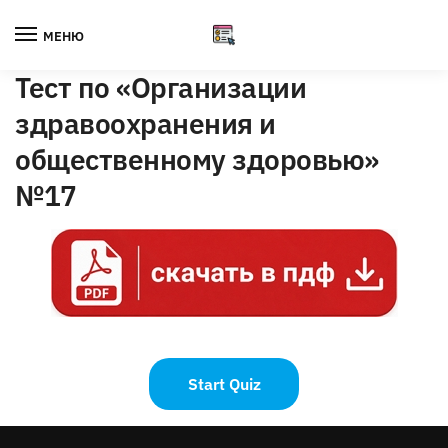
Skip
Skip
to
to
МЕНЮ
navigation
content
Тест по «Организации
здравоохранения и
общественному здоровью»
№17