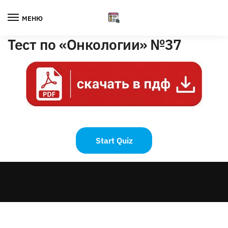
Skip
Skip
to
to
МЕНЮ
navigation
content
Тест по «Онкологии» №37