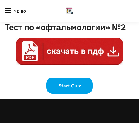
Skip
Skip
to
to
МЕНЮ
navigation
content
Тест по «офтальмологии» №2