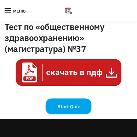
Skip
Skip
to
to
МЕНЮ
navigation
content
Тест по «общественному
здравоохранению»
(магистратура) №37