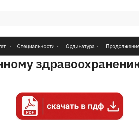
тет
Специальности
Ординатура
Продолжени
нному здравоохранению