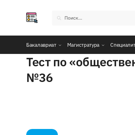
Skip
Skip
to
to
Найти:
navigation
content
Бакалавриат
Магистратура
Специали
Тест по «обществе
№36