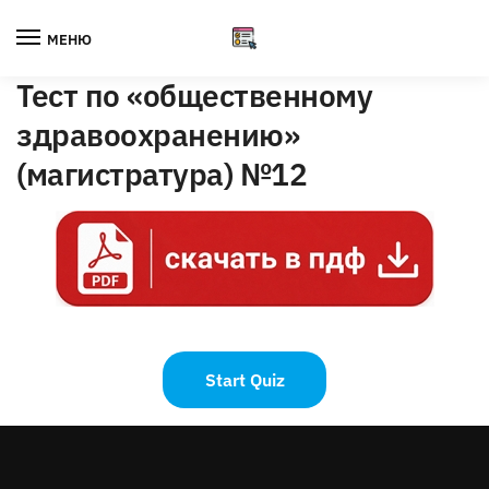
Skip
Skip
to
to
МЕНЮ
navigation
content
Тест по «общественному
здравоохранению»
(магистратура) №12