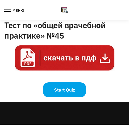
Skip
Skip
to
to
МЕНЮ
navigation
content
Тест по «общей врачебной
практике» №45