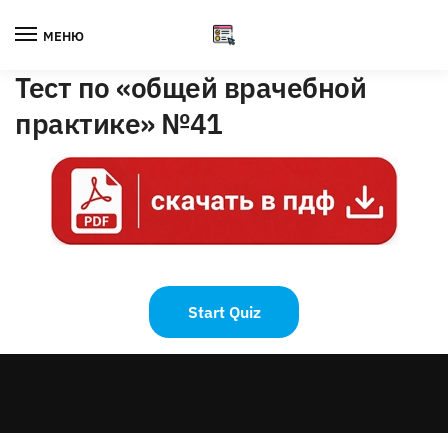
Skip
Skip
to
to
МЕНЮ
navigation
content
Тест по «общей врачебной
практике» №41