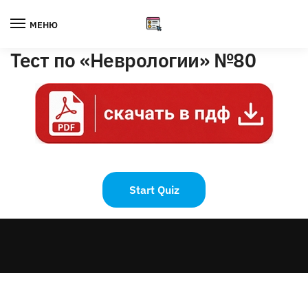
Skip
Skip
to
to
МЕНЮ
navigation
content
Тест по «Неврологии» №80