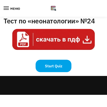
Skip
Skip
to
to
МЕНЮ
navigation
content
Тест по «неонатологии» №24