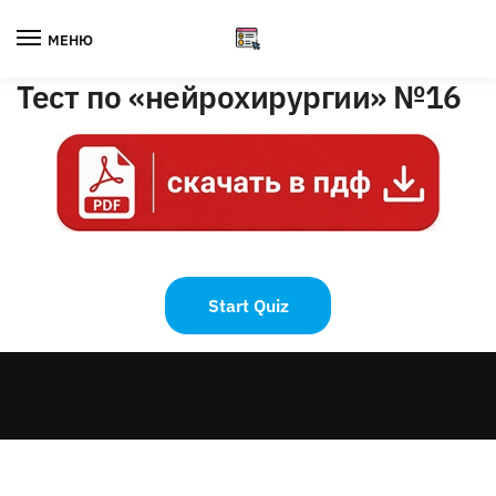
Skip
Skip
to
to
МЕНЮ
navigation
content
Тест по «нейрохирургии» №16