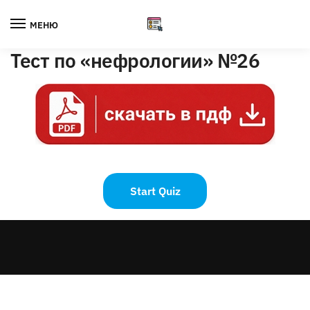
Skip
Skip
to
to
МЕНЮ
navigation
content
Тест по «нефрологии» №26