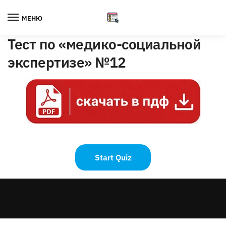
Skip
Skip
to
to
МЕНЮ
navigation
content
Тест по «медико-социальной
экспертизе» №12