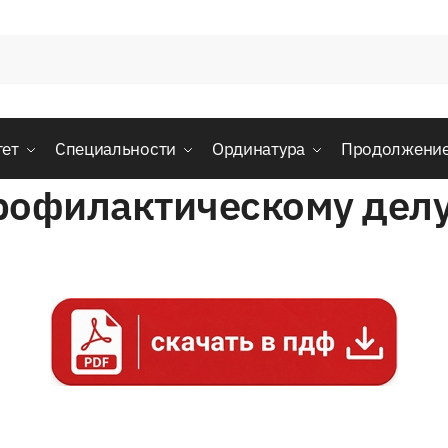
тет
Специальности
Ординатура
Продолжени
рофилактическому делу