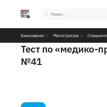
Skip
Skip
to
to
Найти:
navigation
content
Бакалавриат
Магистратура
Специали
Тест по «медико-п
№41