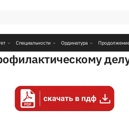
тет
Специальности
Ординатура
Продолжени
рофилактическому делу