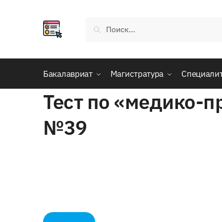
Skip
Skip
to
to
Найти:
navigation
content
Бакалавриат
Магистратура
Специали
Тест по «медико-п
№39