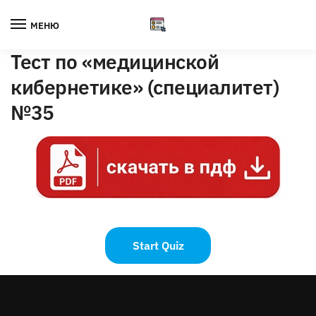
Skip
Skip
to
to
МЕНЮ
navigation
content
Тест по «медицинской
кибернетике» (специалитет)
№35