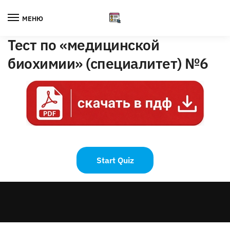
Skip
Skip
to
to
МЕНЮ
navigation
content
Тест по «медицинской
биохимии» (специалитет) №6