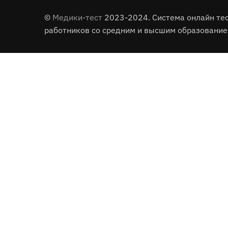
©
Медики-тест
2023-2024. Система онлайн те
работников со средним и высшим образование