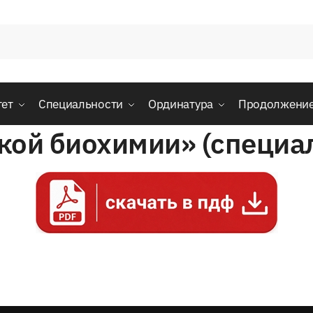
тет
Специальности
Ординатура
Продолжени
кой биохимии» (специа