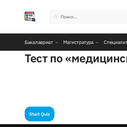
Skip
Skip
to
to
Найти:
navigation
content
Бакалавриат
Магистратура
Специали
Тест по «медицинс