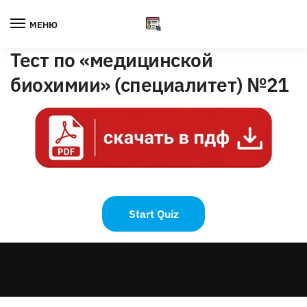
Skip
Skip
to
to
МЕНЮ
navigation
content
Тест по «медицинской
биохимии» (специалитет) №21