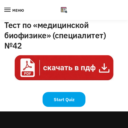
Skip
Skip
to
to
МЕНЮ
navigation
content
Тест по «медицинской
биофизике» (специалитет)
№42