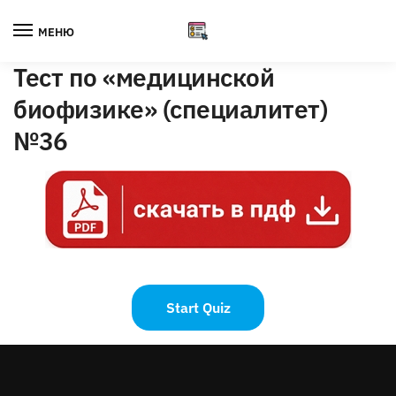
Skip
Skip
to
to
МЕНЮ
navigation
content
Тест по «медицинской
биофизике» (специалитет)
№36