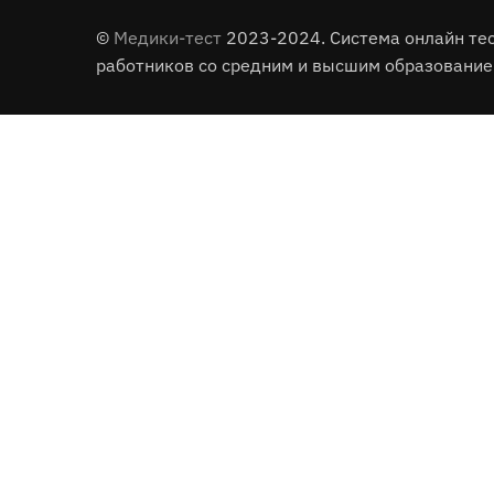
©
Медики-тест
2023-2024. Система онлайн те
работников со средним и высшим образование