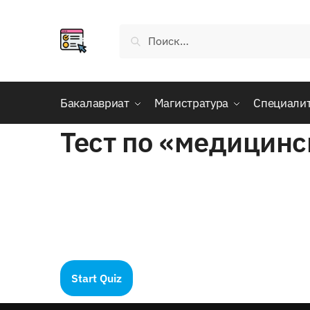
Skip
Skip
to
to
Найти:
navigation
content
Бакалавриат
Магистратура
Специали
Тест по «медицинс