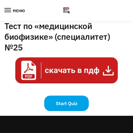
Skip
Skip
to
to
МЕНЮ
navigation
content
Тест по «медицинской
биофизике» (специалитет)
№25