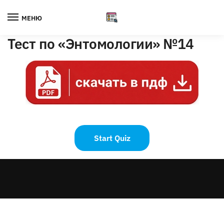
Skip
Skip
to
to
МЕНЮ
navigation
content
Тест по «Энтомологии» №14