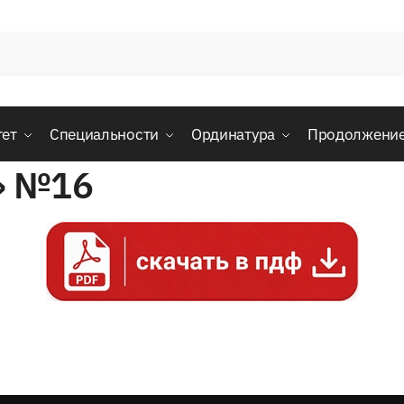
тет
Специальности
Ординатура
Продолжени
» №16