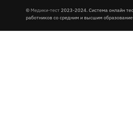
©
Медики-тест
2023-2024. Система онлайн те
работников со средним и высшим образование