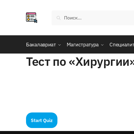
Skip
Skip
to
to
Найти:
navigation
content
Бакалавриат
Магистратура
Специали
Тест по «Хирургии