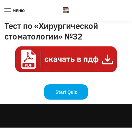
Skip
Skip
to
to
МЕНЮ
navigation
content
Тест по «Хирургической
стоматологии» №32