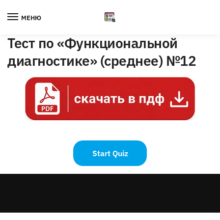
Skip
Skip
to
to
МЕНЮ
navigation
content
Тест по «Функциональной
диагностике» (среднее) №12