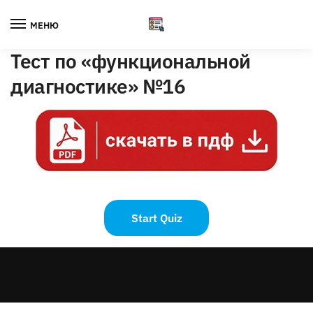
Skip
Skip
to
to
МЕНЮ
navigation
content
Тест по «функциональной
диагностике» №16