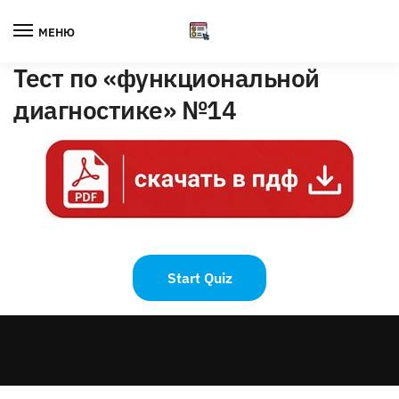
Skip
Skip
to
to
МЕНЮ
navigation
content
Тест по «функциональной
диагностике» №14