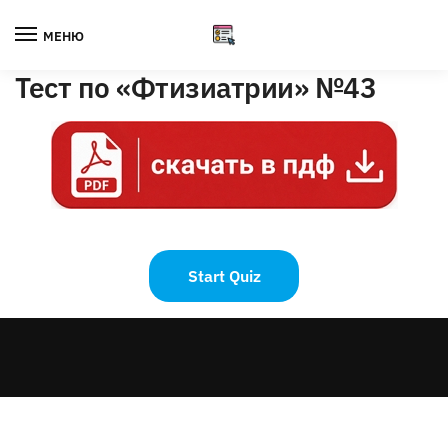
Skip
Skip
to
to
МЕНЮ
navigation
content
Тест по «Фтизиатрии» №43