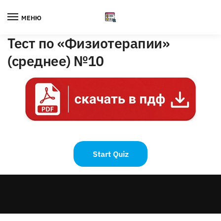
Skip
Skip
to
to
МЕНЮ
navigation
content
Тест по «Физиотерапии»
(среднее) №10