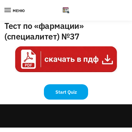
Skip
Skip
to
to
МЕНЮ
navigation
content
Тест по «фармации»
(специалитет) №37