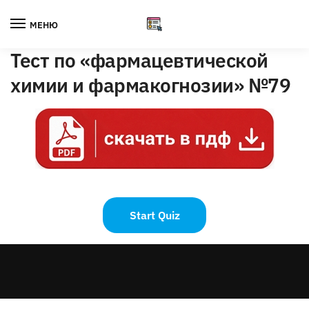
Skip
Skip
to
to
МЕНЮ
navigation
content
Тест по «фармацевтической
химии и фармакогнозии» №79