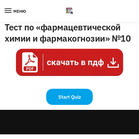
Skip
Skip
to
to
МЕНЮ
navigation
content
Тест по «фармацевтической
химии и фармакогнозии» №10