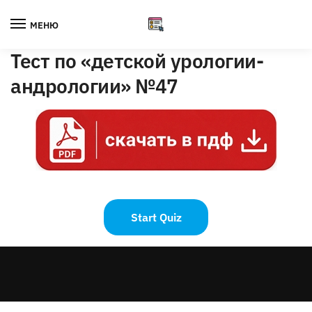
Skip
Skip
to
to
МЕНЮ
navigation
content
Тест по «детской урологии-
андрологии» №47