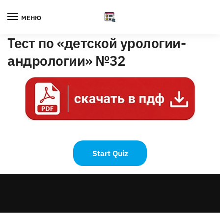
Skip
Skip
to
to
МЕНЮ
navigation
content
Тест по «детской урологии-
андрологии» №32