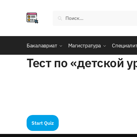
Skip
Skip
to
to
Найти:
navigation
content
Бакалавриат
Магистратура
Специали
Тест по «детской 