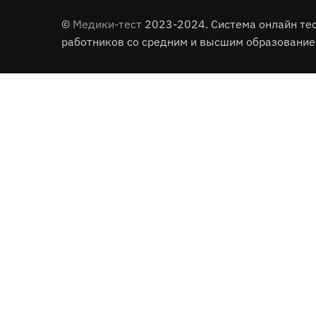
©
Медики-тест
2023-2024. Система онлайн те
работников со средним и высшим образование