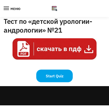
Skip
Skip
to
to
МЕНЮ
navigation
content
Тест по «детской урологии-
андрологии» №21