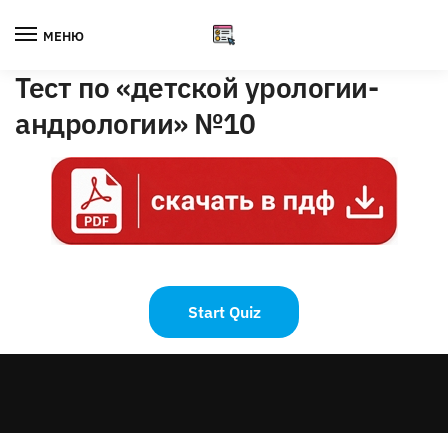
Skip
Skip
to
to
МЕНЮ
navigation
content
Тест по «детской урологии-
андрологии» №10