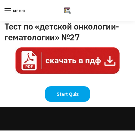
Skip
Skip
to
to
МЕНЮ
navigation
content
Тест по «детской онкологии-
гематологии» №27