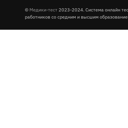
©
Медики-тест
2023-2024. Система онлайн те
работников со средним и высшим образование