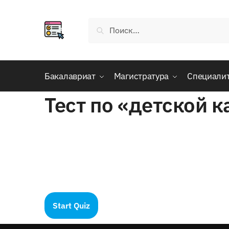
Skip
Skip
to
to
Найти:
navigation
content
Бакалавриат
Магистратура
Специали
Тест по «детской 