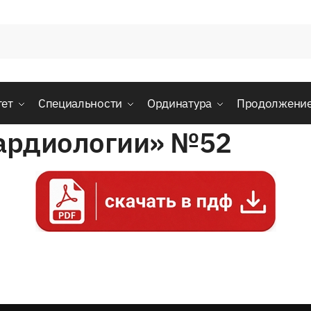
тет
Специальности
Ординатура
Продолжени
кардиологии» №52