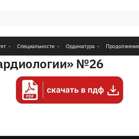
тет
Специальности
Ординатура
Продолжени
кардиологии» №26