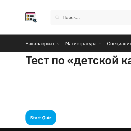
Skip
Skip
to
to
Найти:
navigation
content
Бакалавриат
Магистратура
Специали
Тест по «детской 