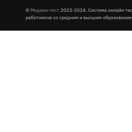
©
Медики-тест
2023-2024. Система онлайн те
работников со средним и высшим образование