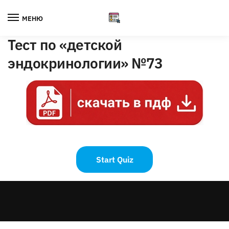
Skip
Skip
to
to
МЕНЮ
navigation
content
Тест по «детской
эндокринологии» №73