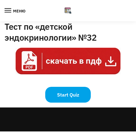
Skip
Skip
to
to
МЕНЮ
navigation
content
Тест по «детской
эндокринологии» №32