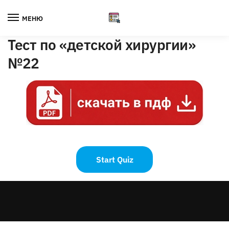
Skip
Skip
to
to
МЕНЮ
navigation
content
Тест по «детской хирургии»
№22