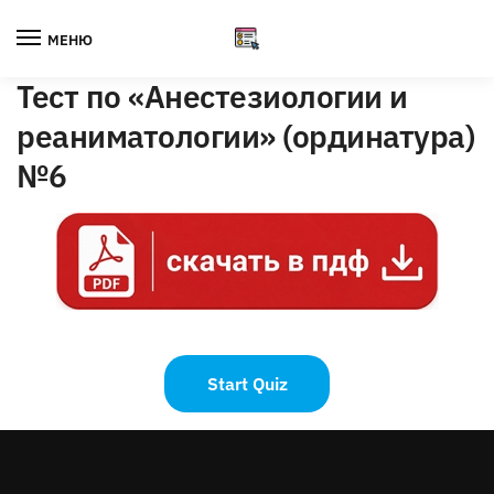
Skip
Skip
to
to
МЕНЮ
navigation
content
Тест по «Анестезиологии и
реаниматологии» (ординатура)
№6