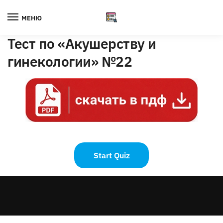
Skip
Skip
to
to
МЕНЮ
navigation
content
Тест по «Акушерству и
гинекологии» №22